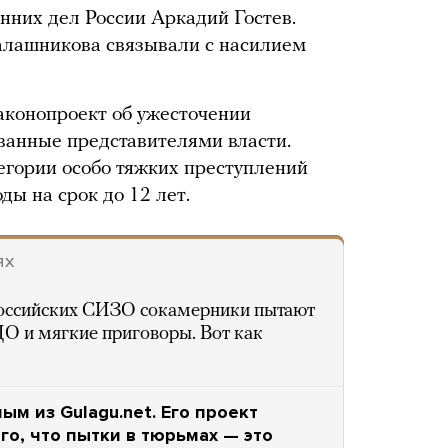
нних дел России Аркадий Гостев.
лашникова связывали с насилием
аконопроект об ужесточении
ованные представителями власти.
егории особо тяжких преступлений
ы на срок до 12 лет.
ЯХ
оссийских СИЗО сокамерники пытают
УДО и мягкие приговоры. Вот как
м из Gulagu.net. Его проект
го, что пытки в тюрьмах — это