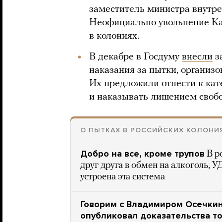
заместитель министра внутре
Неофициально увольнение Ка
в колониях.
В декабре в Госдуму
внесли
з
наказания за пытки, организ
Их предложили отнести к кат
и наказывать лишением свобод
О ПЫТКАХ В РОССИЙСКИХ КОЛОНИ
Добро на все, кроме трупов
В р
друг друга в обмен на алкоголь, 
устроена эта система
Говорим с Владимиром Осечкины
опубликовал доказательства то