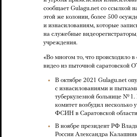
и угрозы применения изнасилова
сообщает Gulagu.net со ссылкой 
этой же колонии, более 500 осуж
и изнасилованиям, которые запи
на служебные видеорегистраторы,
учреждения.
«Во многом то, что происходило 
видео из пыточной саратовской ОТ
В октябре 2021 Gulagu.net оп
с изнасилованиями и пыткам
туберкулезной больнице № 1
комитет возбудил несколько у
ФСИН в Саратовской области 
В ноябре президент РФ Вла
России Александра Калашник