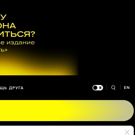
EN
ЩЬ ДРУГА