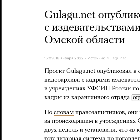
Gulagu.net опубли
с издевательствам
Омской области
15:09, 18 января 2022
Источник:
Gulagu.net
Проект Gulagu.net опубликовал в
видеоархива
с кадрами издевате
в учреждениях УФСИН России по 
кадры из карантинного отряда
од
По
словам
правозащитников, они 
за происходящим в учреждениях 
двух недель и установили, что «в
тоталитарная система по подавл