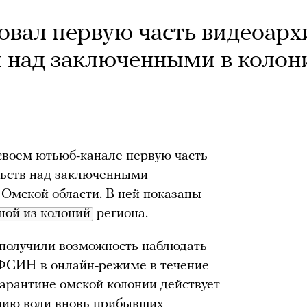
ковал первую часть видеоарх
и над заключенными в колон
 своем ютьюб-канале первую часть
льств над заключенными
Омской области. В ней показаны
ной из колоний
региона.
получили возможность наблюдать
ФСИН в онлайн-режиме в течение
 карантине омской колонии действует
ению воли вновь прибывших