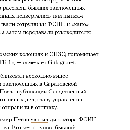
ния в извращенной форме». Как
на рассказы бывших заключенных
денных подвергались там пыткам
сывали сотрудники ФСИН и «капо»
 а затем передавали руководителю
в омских колониях и СИЗО, напоминает
Б-1», — отмечает Gulagu.net.
убликовал несколько видео
и заключенных в Саратовской
. После публикации Следственный
головных дел, главу управления
отправили в отставку.
димир Путин
уволил
директора ФСИН
ова. Его место занял бывший