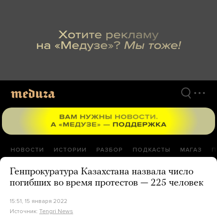
Перейти
к
материалам
НОВОСТИ
ИСТОРИИ
РАЗБОР
ПОДКАСТЫ
МАГАЗ
П
Генпрокуратура Казахстана назвала число
погибших во время протестов — 225 человек
15:51, 15 января 2022
Источник:
Tengri News