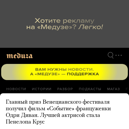
Перейти
к
материалам
НОВОСТИ
ИСТОРИИ
РАЗБОР
ПОДКАСТЫ
МАГАЗ
П
Главный приз Венецианского фестиваля
получил фильм «Событие» француженки
Одри Диван. Лучшей актрисой стала
Пенелопа Крус