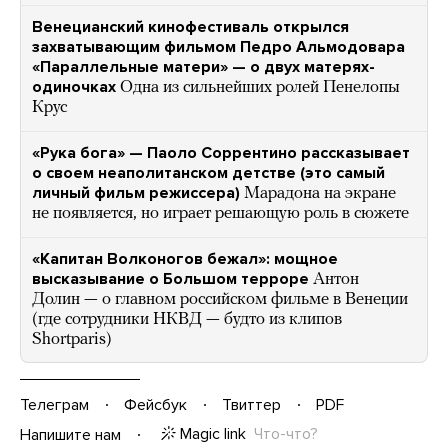
Венецианский кинофестиваль открылся
захватывающим фильмом Педро Альмодовара
«Параллельные матери» — о двух матерях-
одиночках
Одна из сильнейших ролей Пенелопы
Крус
«Рука бога» — Паоло Соррентино рассказывает
о своем неаполитанском детстве (это самый
личный фильм режиссера)
Марадона на экране
не появляется, но играет решающую роль в сюжете
«Капитан Волконогов бежал»: мощное
высказывание о Большом терроре
Антон
Долин — о главном российском фильме в Венеции
(где сотрудники НКВД — будто из клипов
Shortparis)
Телеграм
Фейсбук
Твиттер
PDF
Magic link
Что-что?
Напишите нам