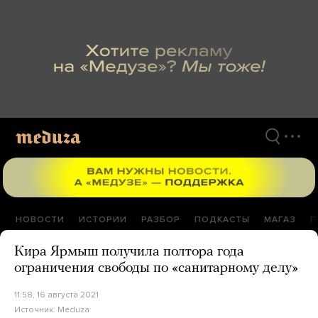
Перейти
к
материалам
НОВОСТИ
ИСТОРИИ
РАЗБОР
ПОДКАСТЫ
МАГАЗ
П
Кира Ярмыш получила полтора года
ограничения свободы по «санитарному делу»
11:58, 16 августа 2021
Источник:
Meduza