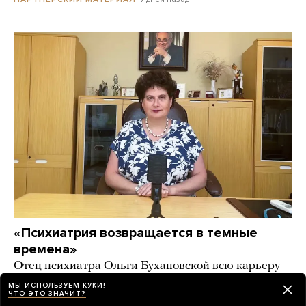
«Психиатрия возвращается в темные
времена»
Отец психиатра Ольги Бухановской всю карьеру
боролся со стигматизацией транслюдей. А его
МЫ ИСПОЛЬЗУЕМ КУКИ!
дочь призывает бороться с «эпидемией
ЧТО ЭТО ЗНАЧИТ?