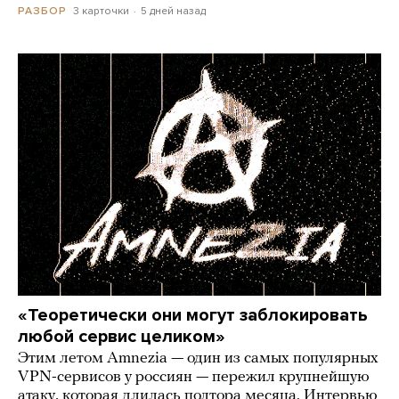
3 карточки
5 дней назад
РАЗБОР
«Теоретически они могут заблокировать
любой сервис целиком»
Этим летом Amnezia — один из самых популярных
VPN-сервисов у россиян — пережил крупнейшую
атаку, которая длилась полтора месяца. Интервью