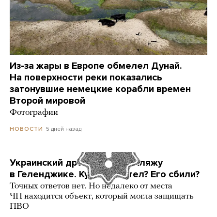
Из-за жары в Европе обмелел Дунай.
На поверхности реки показались
затонувшие немецкие корабли времен
Второй мировой
Фотографии
5 дней назад
НОВОСТИ
Украинский дрон попал по пляжу
в Геленджике. Куда он летел? Его сбили?
Точных ответов нет. Но недалеко от места
ЧП находится объект, который могла защищать
ПВО