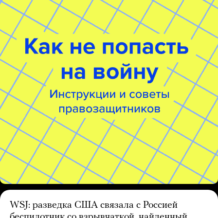
WSJ: разведка США связала с Россией
беспилотник со взрывчаткой, найденный