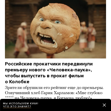
Российские прокатчики передвинули
премьеру нового «Человека-паука»,
чтобы выпустить в прокат фильм
о Колобке
Зрители обрушили его рейтинг еще до премьеры.
Озвучивший хлеб Гарик Харламов: «Мне глубоко
***** на Человека-паука, я Бэтмена люблю!»
МЫ ИСПОЛЬЗУЕМ КУКИ!
2 дня назад
ИСТОРИИ
ЧТО ЭТО ЗНАЧИТ?