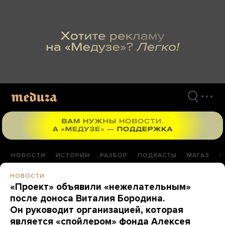
Перейти
к
материалам
НОВОСТИ
ИСТОРИИ
РАЗБОР
ПОДКАСТЫ
МАГАЗ
П
НОВОСТИ
«Проект» объявили «нежелательным»
после доноса Виталия Бородина.
Он руководит организацией, которая
является «спойлером» фонда Алексея