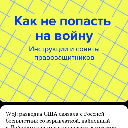
WSJ: разведка США связала с Россией
беспилотник со взрывчаткой, найденный
в Лейпциге рядом с украинским самолетом