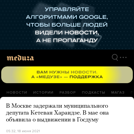
Перейти
к
материалам
НОВОСТИ
ИСТОРИИ
РАЗБОР
ПОДКАСТЫ
МАГАЗ
П
В Москве задержали муниципального
депутата Кетеван Хараидзе. В мае она
объявила о выдвижении в Госдуму
05:32, 18 июня 2021