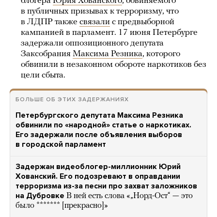
блогера
Юрия Хованского
, обвиняемого
в публичных призывах к терроризму, что
в ЛДПР также
связали
с предвыборной
кампанией в парламент. 17 июня Петербурге
задержали оппозиционного депутата
Заксобрания
Максима Резника
, которого
обвинили в незаконном обороте наркотиков без
цели сбыта.
БОЛЬШЕ ОБ ЭТИХ ЗАДЕРЖАНИЯХ
Петербургского депутата Максима Резника
обвинили по «народной» статье о наркотиках.
Его задержали после объявления выборов
в городской парламент
Задержан видеоблогер-миллионник Юрий
Хованский. Его подозревают в оправдании
терроризма из-за песни про захват заложников
на Дубровке
В ней есть слова «„Норд-Ост“ — это
было ******* [прекрасно]»