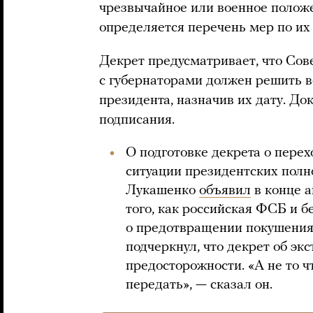
чрезвычайное или военное положе
определяется перечень мер по их
Декрет предусматривает, что Сов
с губернаторами должен решить в
президента, назначив их дату. До
подписания.
О подготовке декрета о перех
ситуации президентских полн
Лукашенко
объявил
в конце а
того, как российская ФСБ и 
о предотвращении покушения 
подчеркнул, что декрет об эк
предосторожности. «А не то чт
передать», — сказал он.