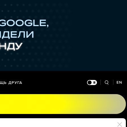
EN
ЩЬ ДРУГА