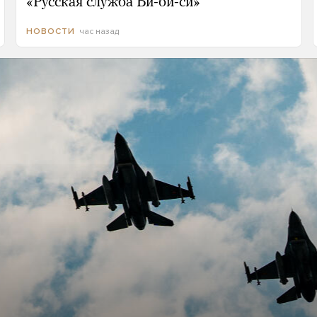
«Русская служба Би-би-си»
час назад
НОВОСТИ