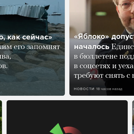
«Яблоко» допус
, как сейчас»
началось
ким его запомнят
Единс
ва,
в бюллетене по
ов.
в соцсетях и уех
требуют снять с
18 часов назад
НОВОСТИ