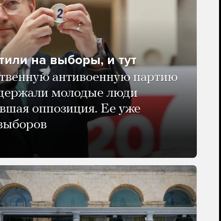
тили на выборы, и тут
твенную антивоенную партию
ддержали молодые люди
авшая оппозиция. Ее уже
 выборов