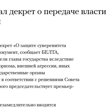
л декрет о передаче власти
и
екрет «О защите суверенитета
 документ, сообщает БЕЛТА,
бели главы государства вследствие
оризма, внешней агрессии, иных
ударственные органы
 в соответствии с решениями Совета
рого председательствует премьер-
незамедлительно вводится