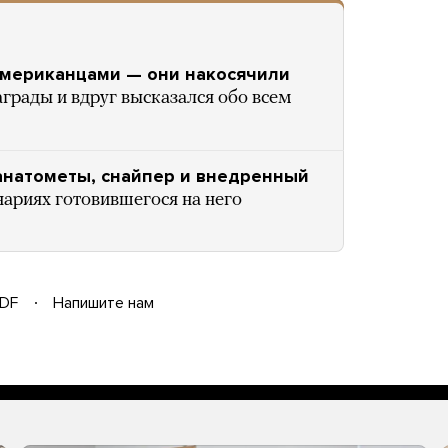
 американцами — они накосячили
грады и вдруг высказался обо всем
ранатометы, снайпер и внедренный
нариях готовившегося на него
DF
Напишите нам