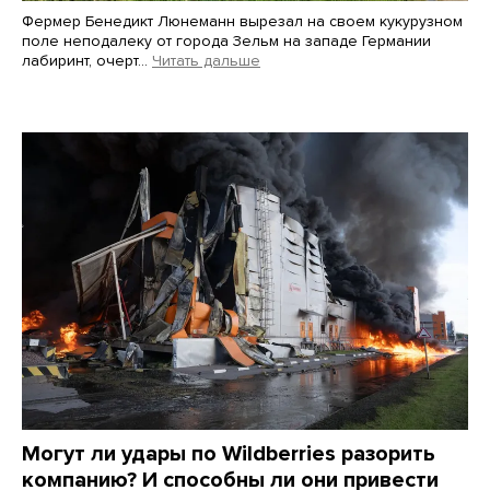
Фермер Бенедикт Люнеманн вырезал на своем кукурузном
поле неподалеку от города Зельм на западе Германии
лабиринт, очерт…
Читать дальше
Martin Meissner / AP / Scanpix / LETA
Могут ли удары по Wildberries разорить
компанию? И способны ли они привести