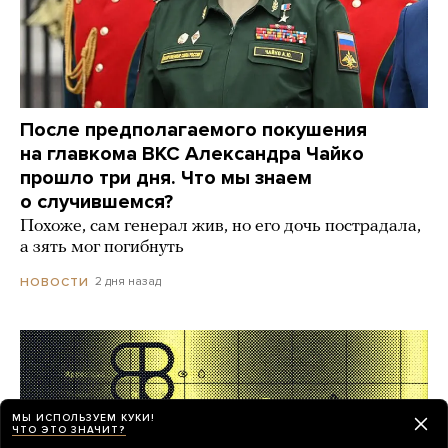
После предполагаемого покушения
на главкома ВКС Александра Чайко
прошло три дня. Что мы знаем
о случившемся?
Похоже, сам генерал жив, но его дочь пострадала,
а зять мог погибнуть
2 дня назад
НОВОСТИ
МЫ ИСПОЛЬЗУЕМ КУКИ!
ЧТО ЭТО ЗНАЧИТ?