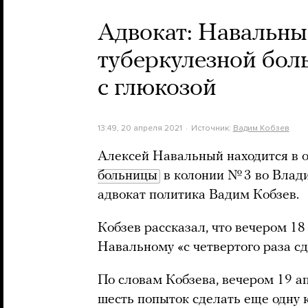
Адвокат: Навальны
туберкулезной бол
с глюкозой
13:49, 20 апреля 2021
Источник:
Вадим Кобзев
Алексей Навальный находится в 
больницы
в колонии № 3 во Влад
адвокат политика Вадим Кобзев.
Кобзев рассказал, что вечером 18
Навальному «с четвертого раза с
По словам Кобзева, вечером 19 
шесть попыток сделать еще одну к