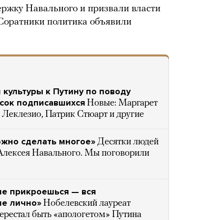
ержку Навального и призвали власти
 Соратники политика объявили
культуры к Путину по поводу
сок подписавшихся
Новые: Маргарет
Леклезио, Патрик Стюарт и другие
ожно сделать многое»
Десятки людей
Алексея Навального. Мы поговорили
не прикроешься — вся
не лично»
Нобелевский лауреат
перестал быть «апологетом» Путина