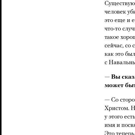
Существуют
человек уби
это еще и 
что-то слу
такое хорош
сейчас, со
как это бы
с Навальны
— Вы сказ
может быт
—
Со сторо
Христом. Н
у этого ес
имя и посв
Это теперь