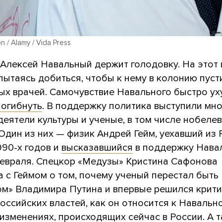
n / Alamy / Vida Press
 Алексей Навальный держит голодовку. На этот
пытаясь добиться, чтобы к нему в колонию пуст
ых врачей. Самочувствие Навального быстро ух
погибнуть
. В поддержку политика выступили мн
еятели культуры и ученые, в том числе нобеле
Один из них — физик Андрей Гейм, уехавший из 
990-х годов и
высказавшийся
в поддержку Нава
февраля. Спецкор «Медузы» Кристина Сафонова
 с Геймом о том, почему ученый перестал быть
ом» Владимира Путина и впервые решился крити
оссийских властей, как он относится к Навальн
изменениях, происходящих сейчас в России. А 