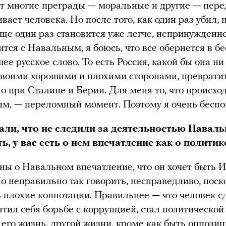
 многие преграды — моральные и другие — перед
вает человека. Но после того, как один раз убил, 
еще один раз становится уже легче, непринужденне
чится с Навальным, я боюсь, что все обернется в б
ее русское слово. То есть Россия, какой бы она н
 своими хорошими и плохими сторонами, превратит
ло при Сталине и Берии. Для меня то, что происхо
м, — переломный момент. Поэтому я очень бесп
али, что не следили за деятельностью Наваль
ь, у вас есть о нем впечатление как о политик
ны о Навальном впечатление, что он хочет быть 
о неправильно так говорить, несправедливо, поск
ть плохие коннотации. Правильнее — что человек с
ятил себя борьбе с коррупцией, стал политической
 его жизнь, другой жизни, кроме как быть оппози