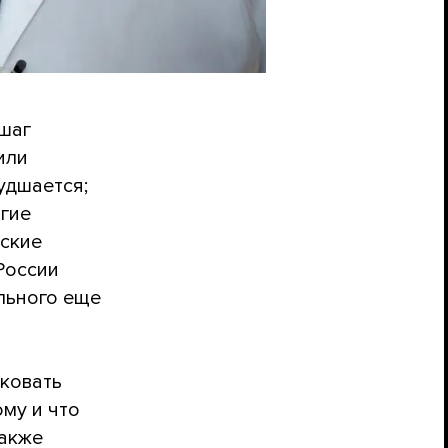
 шаг
или
удшается;
огие
вские
России
льного еще
ковать
ому и что
также