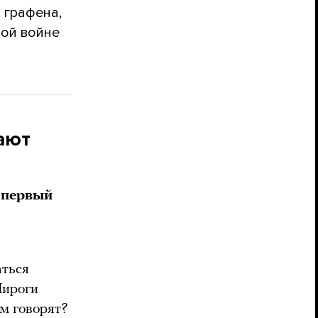
 графена,
ной войне
ают
 первый
аться
Пироги
м говорят?