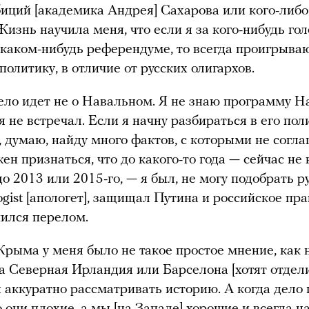
иций [академика Андрея] Сахарова или кого-либо
 Жизнь научила меня, что если я за кого-нибудь го
 каком-нибудь референдуме, то всегда проигрыва
 политику, в отличие от русских олигархов.
ело идет не о Навальном. Я не знаю программу Н
 я не встречал. Если я начну разбираться в его по
 думаю, найду много фактов, с которыми не согла
жен признаться, что до какого-то года — сейчас не
до 2013 или 2015-го, — я был, не могу подобрать р
ogist [апологет], защищал Путина и российское пр
чился перелом.
Крыма у меня было не такое простое мнение, как 
да Северная Ирландия или Барселона [хотят отдели
аккуратно рассматривать историю. А когда дело 
о они плохие, а мы [на Западе] хорошие и всегда н