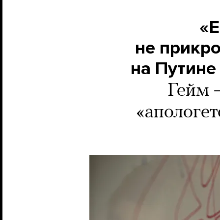
«Е
не прикро
на Путине
Гейм 
«апологет