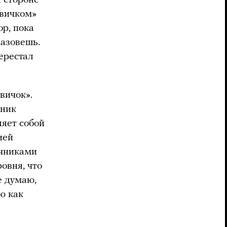
овичком»
ор, пока
назовешь.
перестал
вичок».
нник
ляет собой
ией
ичниками
овня, что
е думаю,
ию как