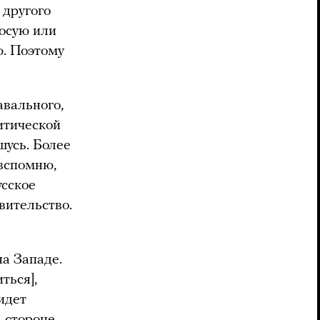
 другого
лосую или
ю. Поэтому
авального,
литической
шусь. Более
 вспомню,
усское
авительство.
на Западе.
ться],
идет
а стороне