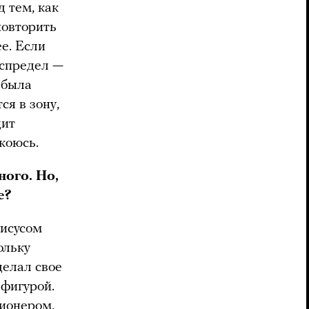
 тем, как
повторить
е. Если
еспредел —
и была
ся в зону,
дит
окоюсь.
ного. Но,
е?
Иисусом
ольку
делал свое
 фигурой.
ционером,