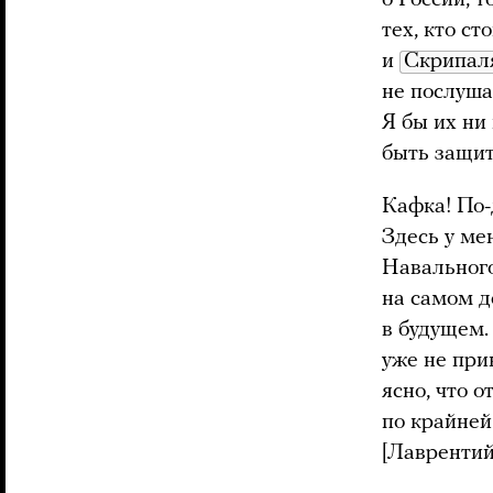
тех, кто с
и
Скрипал
не послуш
Я бы их ни
быть защи
Кафка! По-
Здесь у ме
Навального
на самом д
в будущем.
уже не при
ясно, что 
по крайней 
[Лаврентий