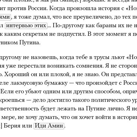
тоит против России. Когда произошла история с «Н
ями
, я тоже думал, что все преувеличено, до тех п
ал
интервью этих
… По-другому как бараны их не 
 к каким секретам не подпустил. В этот момент я 
тником Путина.
другому не назовешь, когда тебе в трусы льют «Но
ня уже перестали возникать сомнения. Я не сторо
. Хороший он или плохой, я не знаю. Он представ
еле лакмусовую бумажку — что произойдет с Росс
 Если его убьют одним или другим способом, опр
кроешься — дело достигло такого политического ур
ответственность будет лежать на Путине лично. Я н
мере, не хочу думать, что он хочет войти в истор
] Берия или
Иди Амин
.