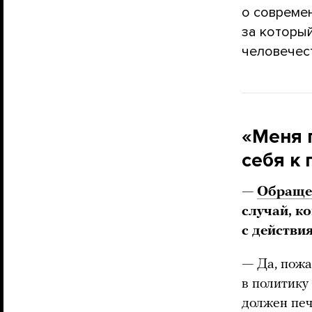
о современ
за которы
человечест
«Меня 
себя к
—
Обраще
случай, к
с действи
—
Да, пожа
в политику
должен печ