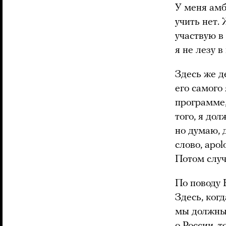
У меня амб
учить нет.
участвую в
я не лезу в
Здесь же д
его самого
программе,
того, я дол
но думаю, 
слово, apol
Потом слу
По поводу 
Здесь, ког
мы должны 
о России, т