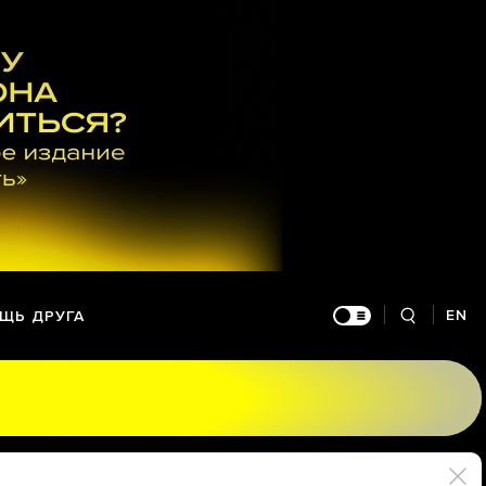
EN
ЩЬ ДРУГА