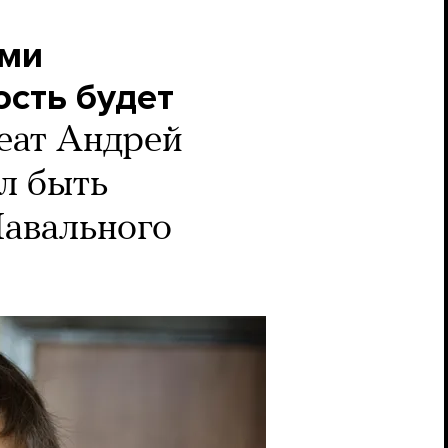
ами
ость будет
еат Андрей
л быть
Навального