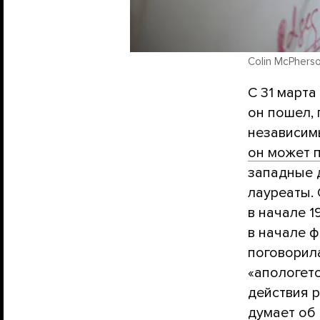
Colin McPherso
С 31 марта
он пошел, 
независим
он может 
западные д
лауреаты. 
в начале 1
в начале 
поговорила
«апологет
действия р
думает об 