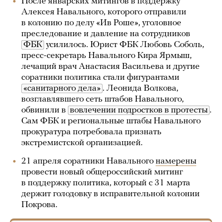
После январских митингов в поддержку
Алексея Навального, которого отправили
в колонию по делу «Ив Роше», уголовное
преследование и давление на сотрудников
ФБК
усилилось. Юрист ФБК Любовь Соболь,
пресс-секретарь Навального Кира Ярмыш,
лечащий врач Анастасия Васильева и другие
соратники политика стали фигурантами
«санитарного дела»
. Леонида Волкова,
возглавлявшего сеть штабов Навального,
обвинили в
вовлечении подростков в протесты
.
Сам ФБК и региональные штабы Навального
прокуратура потребовала признать
экстремистской организацией.
21 апреля соратники Навального
намерены
провести новый общероссийский митинг
в поддержку политика, который с 31 марта
держит голодовку в исправительной колонии
Покрова.