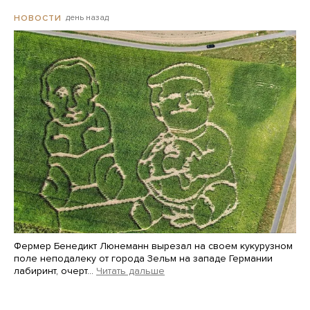
день назад
НОВОСТИ
Фермер Бенедикт Люнеманн вырезал на своем кукурузном
поле неподалеку от города Зельм на западе Германии
лабиринт, очерт…
Читать дальше
Martin Meissner / AP / Scanpix / LETA