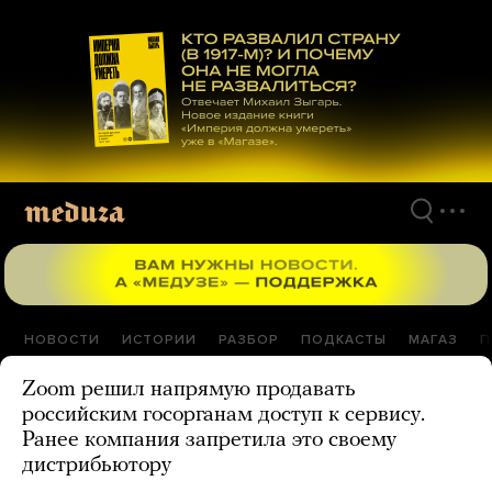
Перейти
к
материалам
НОВОСТИ
ИСТОРИИ
РАЗБОР
ПОДКАСТЫ
МАГАЗ
П
Zoom решил напрямую продавать
российским госорганам доступ к сервису.
Ранее компания запретила это своему
дистрибьютору