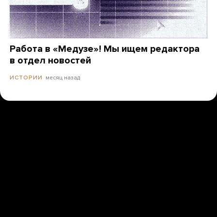
Работа в «Медузе»! Мы ищем редактора
в отдел новостей
месяц назад
ИСТОРИИ