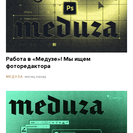
Работа в «Медузе»! Мы ищем
фоторедактора
месяц назад
МЕДУЗА