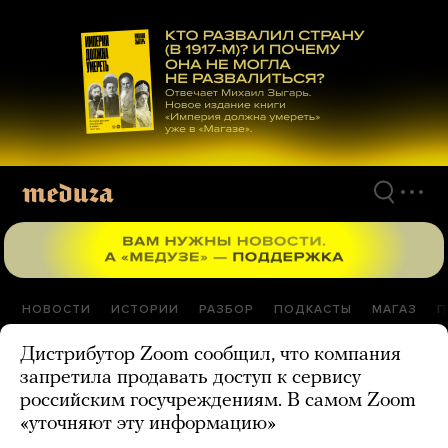
Перейти
к
материалам
НОВОСТИ
ИСТОРИИ
РАЗБОР
ПОДКАСТЫ
МАГАЗ
П
Дистрибутор Zoom сообщил, что компания
запретила продавать доступ к сервису
российским госучреждениям. В самом Zoom
«уточняют эту информацию»