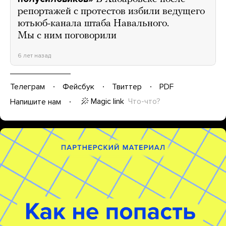
репортажей с протестов избили ведущего
ютьюб-канала штаба Навального.
Мы с ним поговорили
6 лет назад
Телеграм
Фейсбук
Твиттер
PDF
Magic link
Что-что?
Напишите нам