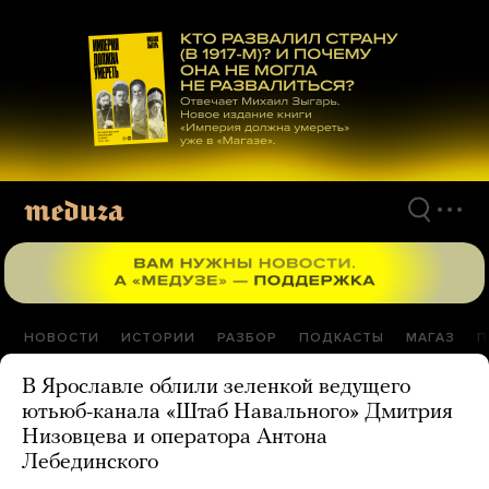
Перейти
к
материалам
НОВОСТИ
ИСТОРИИ
РАЗБОР
ПОДКАСТЫ
МАГАЗ
П
В Ярославле облили зеленкой ведущего
ютьюб-канала «Штаб Навального» Дмитрия
Низовцева и оператора Антона
Лебединского