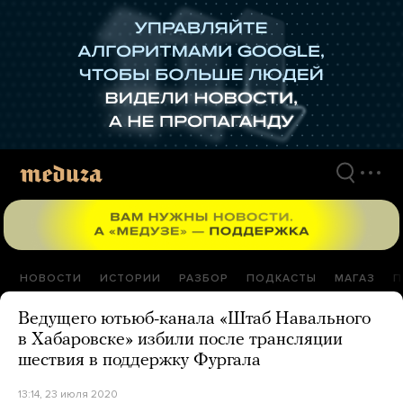
Перейти
к
материалам
НОВОСТИ
ИСТОРИИ
РАЗБОР
ПОДКАСТЫ
МАГАЗ
П
Ведущего ютьюб-канала «Штаб Навального
в Хабаровске» избили после трансляции
шествия в поддержку Фургала
13:14, 23 июля 2020