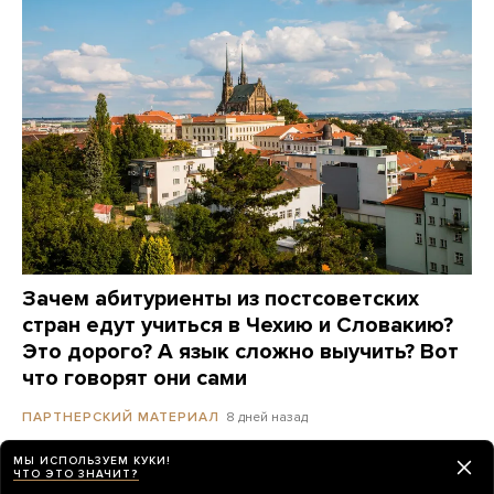
Зачем абитуриенты из постсоветских
стран едут учиться в Чехию и Словакию?
Это дорого? А язык сложно выучить? Вот
что говорят они сами
8 дней назад
ПАРТНЕРСКИЙ МАТЕРИАЛ
МЫ ИСПОЛЬЗУЕМ КУКИ!
ЧТО ЭТО ЗНАЧИТ?