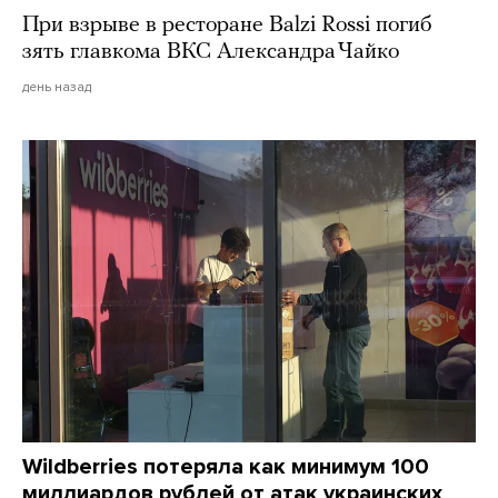
При взрыве в ресторане Balzi Rossi погиб
зять главкома ВКС Александра Чайко
день назад
Wildberries потеряла как минимум 100
миллиардов рублей от атак украинских