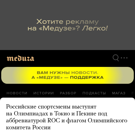
Перейти
к
материалам
НОВОСТИ
ИСТОРИИ
РАЗБОР
ПОДКАСТЫ
МАГАЗ
П
Российские спортсмены выступят
на Олимпиадах в Токио и Пекине под
аббревиатурой ROC и флагом Олимпийского
комитета России