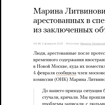
Марина Литвинович
арестованных в сп
из заключенных об
06:44, 5 февраля 2021
Источник:
Марина Литвинов
Люди, арестованные после протес
временного содержания иностран
в Новой Москве, куда их помести
4 февраля
сообщила
член москов
комиссии (ОНК) Марина Литвино
До нашего прихода ситуация б
стучали, кричали. Мы прошли
проблемы записали, с людьми