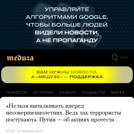
Перейти
к
материалам
НОВОСТИ
ИСТОРИИ
РАЗБОР
ПОДКАСТЫ
МАГАЗ
П
«Нельзя выталкивать вперед
несовершеннолетних. Ведь так террористы
поступают». Путин — об акциях протеста
12:29, 25 января 2021