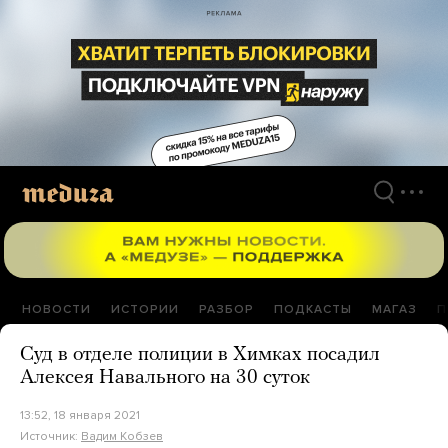
Перейти
к
материалам
НОВОСТИ
ИСТОРИИ
РАЗБОР
ПОДКАСТЫ
МАГАЗ
П
Суд в отделе полиции в Химках посадил
Алексея Навального на 30 суток
13:52, 18 января 2021
Источник:
Вадим Кобзев