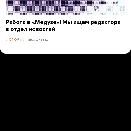
Работа в «Медузе»! Мы ищем редактора
в отдел новостей
месяц назад
ИСТОРИИ