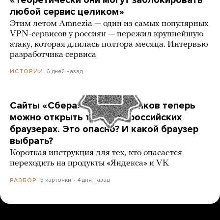
«Теоретически они могут заблокировать
любой сервис целиком»
Этим летом Amnezia — один из самых популярных
VPN-сервисов у россиян — пережил крупнейшую
атаку, которая длилась полтора месяца. Интервью
разработчика сервиса
6 дней назад
ИСТОРИИ
Сайты «Сбера» и других банков теперь
можно открыть только в российских
браузерах. Это опасно? И какой браузер
выбрать?
Короткая инструкция для тех, кто опасается
переходить на продукты «Яндекса» и VK
3 карточки
4 дня назад
РАЗБОР