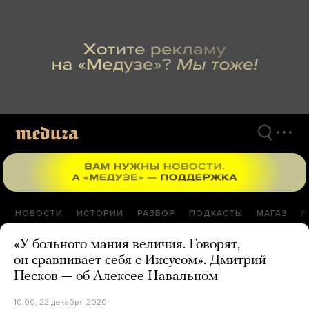
Перейти
к
материалам
НОВОСТИ
ИСТОРИИ
РАЗБОР
ПОДКАСТЫ
МАГАЗ
П
«У больного мания величия. Говорят,
он сравнивает себя с Иисусом». Дмитрий
Песков — об Алексее Навальном
10:00, 22 декабря 2020