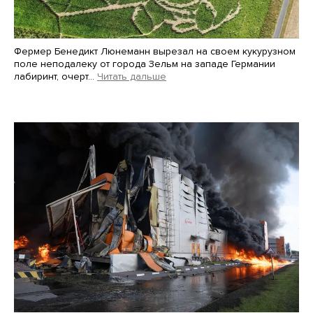
Фермер Бенедикт Люнеманн вырезал на своем кукурузном
поле неподалеку от города Зельм на западе Германии
лабиринт, очерт…
Читать дальше
Martin Meissner / AP / Scanpix / LETA