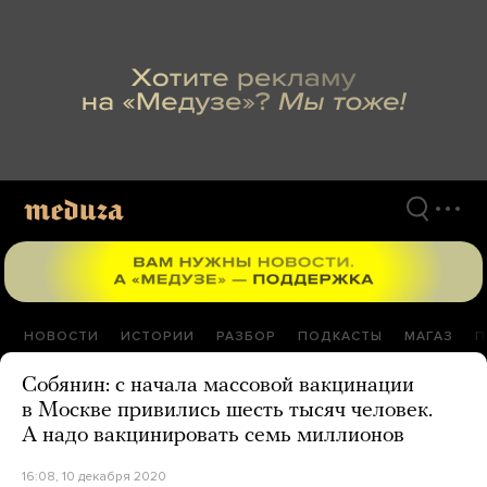
Перейти
к
материалам
НОВОСТИ
ИСТОРИИ
РАЗБОР
ПОДКАСТЫ
МАГАЗ
П
Собянин: с начала массовой вакцинации
в Москве привились шесть тысяч человек.
А надо вакцинировать семь миллионов
16:08, 10 декабря 2020