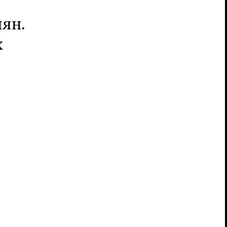
ян.
х