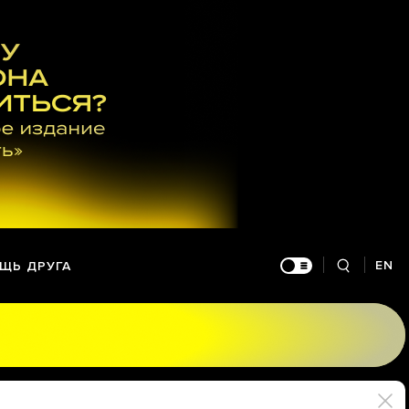
EN
ЩЬ ДРУГА