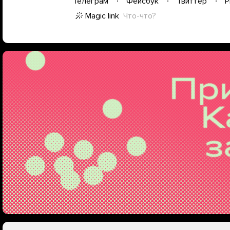
Телеграм
Фейсбук
Твиттер
P
Magic link
Что-что?