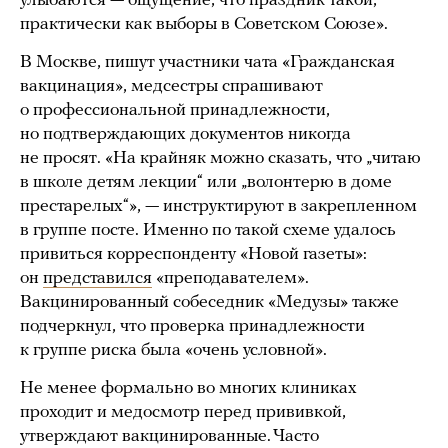
улыбаются — ощущение, что праздник такой,
практически как выборы в Советском Союзе».
В Москве, пишут участники чата «Гражданская
вакцинация», медсестры спрашивают
о профессиональной принадлежности,
но подтверждающих документов никогда
не просят. «На крайняк можно сказать, что „читаю
в школе детям лекции“ или „волонтерю в доме
престарелых“», — инструктируют в закрепленном
в группе посте. Именно по такой схеме удалось
привиться корреспонденту «Новой газеты»:
он
представился
«преподавателем».
Вакцинированный собеседник «Медузы» также
подчеркнул, что проверка принадлежности
к группе риска была «очень условной».
Не менее формально во многих клиниках
проходит и медосмотр перед прививкой,
утверждают вакцинированные. Часто