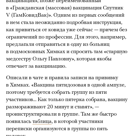
вакцинация», позже переименованный
в «Гражданская (массовая) вакцинация Спутник
V (ГамКовидВак)». Одним из первых сообщений
в нем стала неожиданно подробная инструкция,
как привиться от ковида уже сейчас — причем без
ограничений по профессии. Для этого, например,
предлагали отправиться в одну из больниц
в подмосковных Химках и спросить там «старшую
медсестру Ольгу Павловну», которая якобы
отвечает за вакцинацию.
Описали в чате и правила записи на прививку
в Химках. «Вакцина пятидозовая в одной ампуле,
поэтому требуется собрать группу из пяти
участников… Как только пятерка собрана, вакцину
размораживают 20 минут и ставят», —
проинструктировали в группе. Там же быстро
появилась
таблица
, в которой участники
переписки организуются в группы по пять