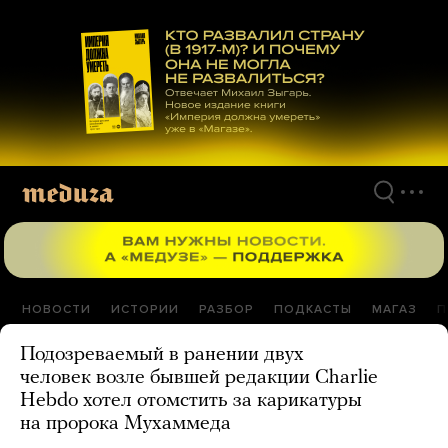
Перейти
к
материалам
НОВОСТИ
ИСТОРИИ
РАЗБОР
ПОДКАСТЫ
МАГАЗ
П
Подозреваемый в ранении двух
человек возле бывшей редакции Charlie
Hebdo хотел отомстить за карикатуры
на пророка Мухаммеда