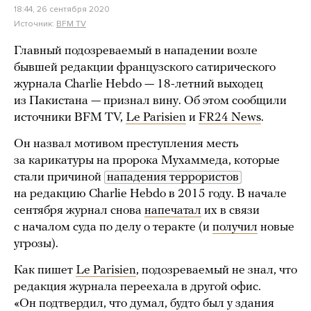
18:44, 26 сентября 2020
Источник:
BFM TV
Главный подозреваемый в нападении возле
бывшей редакции французского сатирического
журнала Charlie Hebdo — 18-летний выходец
из Пакистана — признал вину. Об этом сообщили
источники BFM TV,
Le Parisien
и
FR24 News
.
Он назвал мотивом преступления месть
за карикатуры на пророка Мухаммеда, которые
стали причиной
нападения террористов
на редакцию Charlie Hebdo в 2015 году. В начале
сентября журнал снова
напечатал
их в связи
с началом суда по делу о теракте (и
получил
новые
угрозы).
Как пишет
Le Parisien
, подозреваемый не знал, что
редакция журнала переехала в другой офис.
«Он подтвердил, что думал, будто был у здания