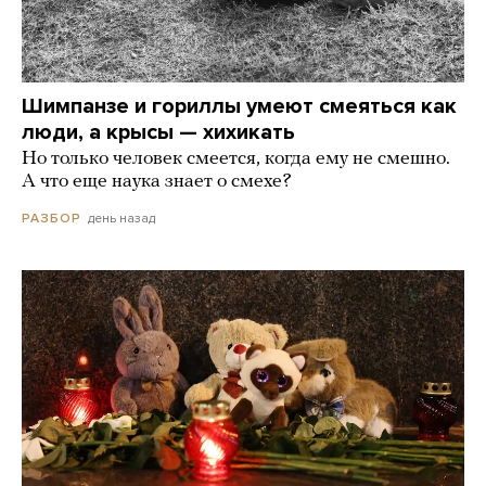
Шимпанзе и гориллы умеют смеяться как
люди, а крысы — хихикать
Но только человек смеется, когда ему не смешно.
А что еще наука знает о смехе?
день назад
РАЗБОР