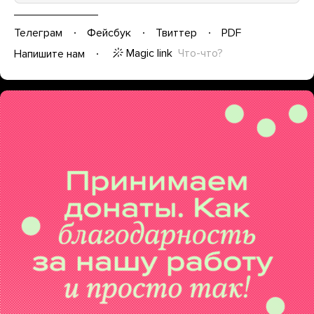
Телеграм
Фейсбук
Твиттер
PDF
Magic link
Что-что?
Напишите нам