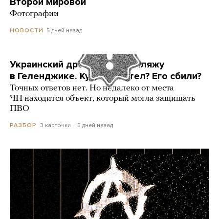
Второй мировой
Фотографии
5 дней назад
НОВОСТИ
Украинский дрон попал по пляжу
в Геленджике. Куда он летел? Его сбили?
Точных ответов нет. Но недалеко от места
ЧП находится объект, который могла защищать
ПВО
3 карточки
5 дней назад
РАЗБОР