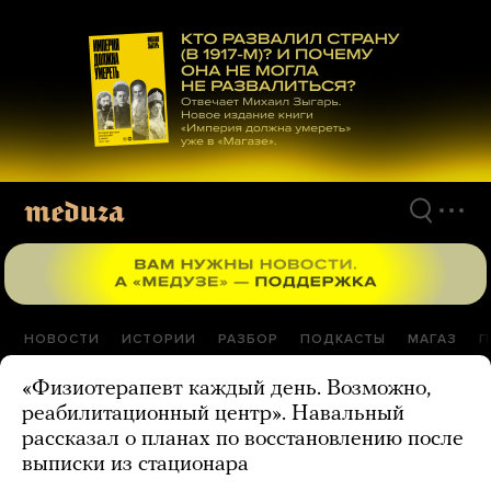
Перейти
к
материалам
НОВОСТИ
ИСТОРИИ
РАЗБОР
ПОДКАСТЫ
МАГАЗ
П
«Физиотерапевт каждый день. Возможно,
реабилитационный центр». Навальный
рассказал о планах по восстановлению после
выписки из стационара