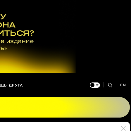
EN
ЩЬ ДРУГА