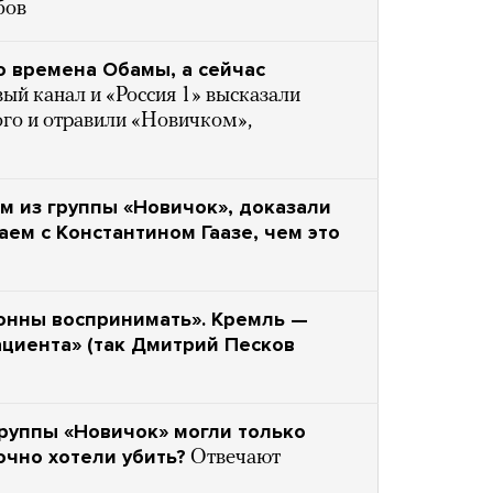
бов
о времена Обамы, а сейчас
ый канал и «Россия 1» высказали
ого и отравили «Новичком»,
м из группы «Новичок», доказали
ем с Константином Гаазе, чем это
онны воспринимать». Кремль —
ациента» (так Дмитрий Песков
группы «Новичок» могли только
чно хотели убить?
Отвечают