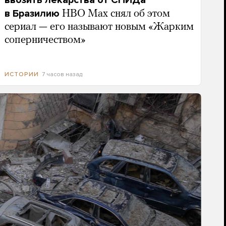
ввозить лекарства от СПИДа
в Бразилию
HBO Max снял об этом
сериал — его называют новым «Жарким
соперничеством»
7 часов назад
ИСТОРИИ