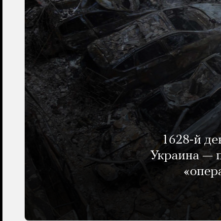
1628-й де
Украина — п
«опер