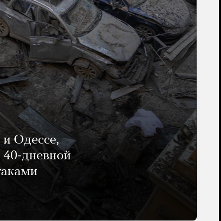
 и Одессе,
и 40-дневной
таками