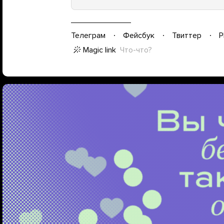
Телеграм
Фейсбук
Твиттер
P
Magic link
Что-что?