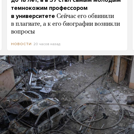
до 18 лет, а в 37 стал самым молодым
темнокожим профессором
в университете
Сейчас его обвинили
в плагиате, а к его биографии возникли
вопросы
20 часов назад
НОВОСТИ