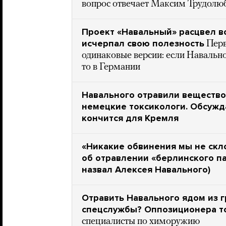
вопрос отвечает Максим Трудолю
Проект «Навальный» расцвел в
исчерпал свою полезность
Перв
одинаковые версии: если Навальн
то в Германии
Навального отравили вещество
немецкие токсикологи. Обсужда
кончится для Кремля
«Никакие обвинения мы не скл
об отравлении «берлинского п
назвал Алексея Навального)
Отравить Навального ядом из 
спецслужбы? Оппозиционера то
специалисты по химоружию