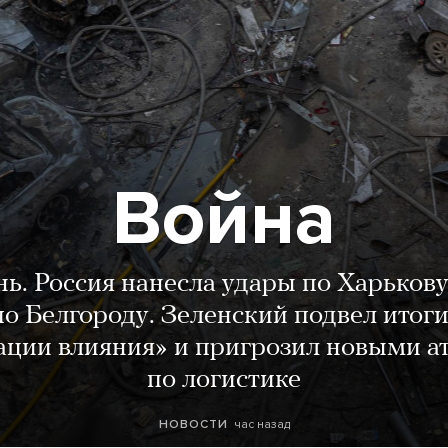
Война
нь. Россия нанесла удары по Харькову
о Белгороду. Зеленский подвел итог
ации влияния» и пригрозил новыми а
по логистике
час назад
НОВОСТИ