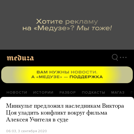
Перейти
к
материалам
НОВОСТИ
ИСТОРИИ
РАЗБОР
ПОДКАСТЫ
МАГАЗ
П
Минкульт предложил наследникам Виктора
Цоя уладить конфликт вокруг фильма
Алексея Учителя в суде
06:03, 3 сентября 2020