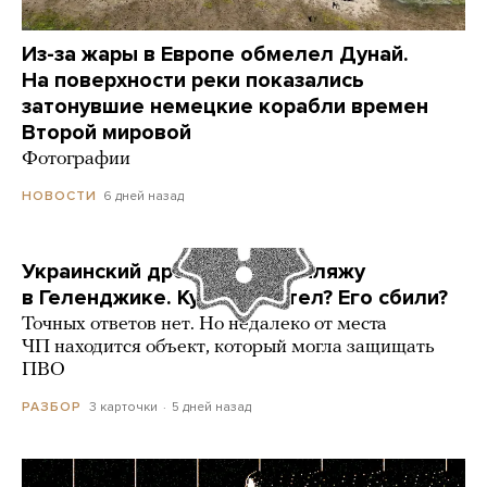
Из-за жары в Европе обмелел Дунай.
На поверхности реки показались
затонувшие немецкие корабли времен
Второй мировой
Фотографии
6 дней назад
НОВОСТИ
Украинский дрон попал по пляжу
в Геленджике. Куда он летел? Его сбили?
Точных ответов нет. Но недалеко от места
ЧП находится объект, который могла защищать
ПВО
3 карточки
5 дней назад
РАЗБОР