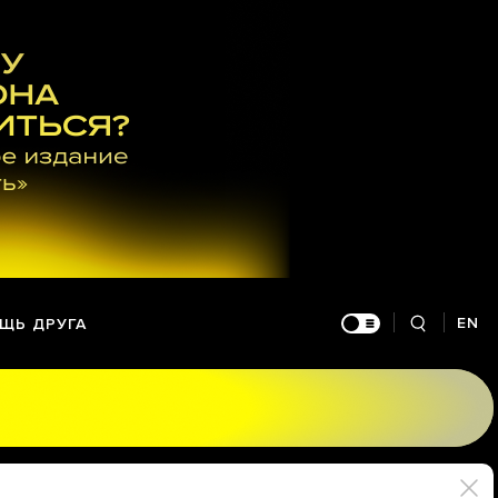
EN
ЩЬ ДРУГА