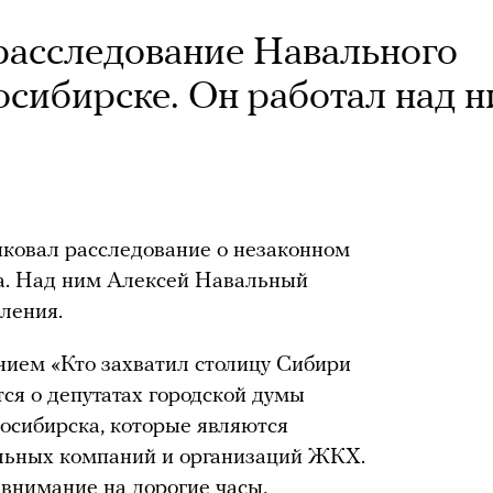
расследование Навального
осибирске. Он работал над 
м
иковал расследование о незаконном
а. Над ним Алексей Навальный
вления.
нием «Кто захватил столицу Сибири
тся о депутатах городской думы
осибирска, которые являются
льных компаний и организаций ЖКХ.
внимание на дорогие часы,