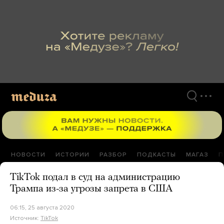
Перейти
к
материалам
НОВОСТИ
ИСТОРИИ
РАЗБОР
ПОДКАСТЫ
МАГАЗ
П
TikTok подал в суд на администрацию
Трампа из-за угрозы запрета в США
06:15, 25 августа 2020
Источник:
TikTok