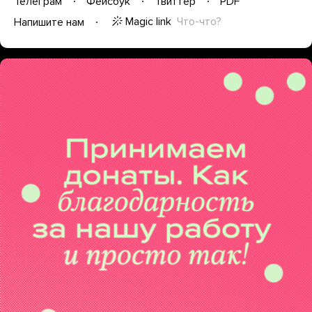
Телеграм
Фейсбук
Твиттер
PDF
Magic link
Что-что?
Напишите нам