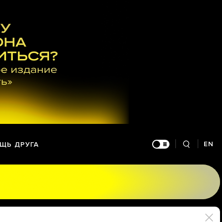
EN
ЩЬ ДРУГА