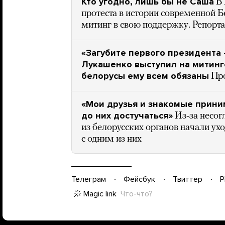
Кто угодно, лишь бы не Саша
В
протеста в истории современной 
митинг в свою поддержку. Репор
«Загубите первого президента 
Лукашенко выступил на митинге
белорусы ему всем обязаны
Про
«Мои друзья и знакомые приним
до них достучаться»
Из-за несо
из белорусских органов начали ух
с одним из них
Телеграм
Фейсбук
Твиттер
P
Magic link
Что-что?