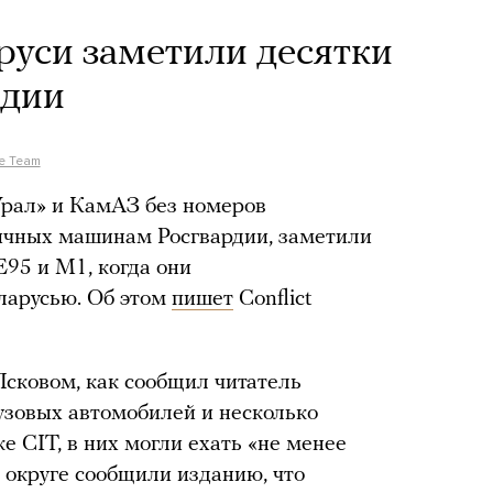
аруси заметили десятки
рдии
ce Team
Урал» и КамАЗ без номеров
тичных машинам Росгвардии, заметили
Е95 и M1, когда они
еларусью. Об этом
пишет
Conflict
сковом, как сообщил читатель
рузовых автомобилей и несколько
 CIT, в них могли ехать «не менее
 округе сообщили изданию, что