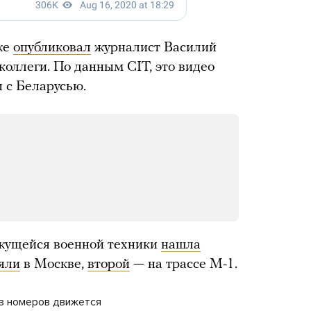
же
опубликовал
журналист Василий
коллеги. По данным CIT, это видео
 с Беларусью.
жущейся военной техники
нашла
яли
в Москве,
второй
— на трассе М-1.
ез номеров движется