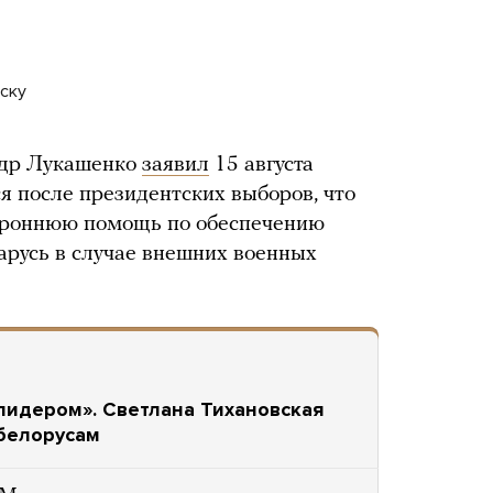
нску
ндр Лукашенко
заявил
15 августа
я после президентских выборов, что
тороннюю помощь по обеспечению
арусь в случае внешних военных
лидером». Светлана Тихановская
белорусам