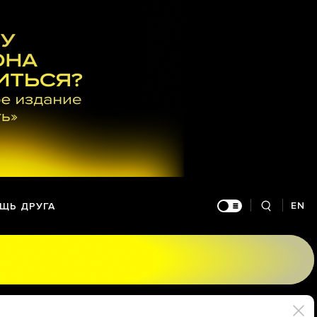
EN
ЩЬ ДРУГА