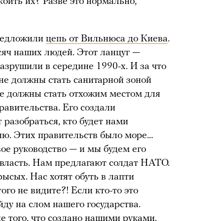
коить их? Разве это нормально,
редложили
цепь от Вильнюса до Киева
.
яч наших людей. Этот ланцуг —
азрушили в середине 1990-х. И за что
 не должны стать санитарной зоной
е должны стать отхожим местом для
авительства. Его создали
 разобраться, кто будет нами
ию. Этих правительств было море…
ое руководство — и мы будем его
власть. Нам предлагают солдат НАТО.
ысых. Нас хотят обуть в лапти
ого не видите?! Если кто-то это
йду на слом нашего государства.
е того, что создано нашими руками.