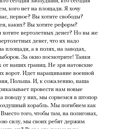
 кто сегодня заблудший, кто сегодня
ем, кого нет на площади. Я хочу
йчас, первое? Вы хотите свободы?
ен, каких? Вы хотите реформ?
ы хотите вертолетных денег? Но вы же
вертолетных денег, что их надо
а площади, а в полях, на заводах,
выборов. За окно посмотрите! Танки
х от наших границ. Не зря натовские
их ворот. Идет наращивание военной
вия, Польша. И, к сожалению, наша
 приказывает провести нам новые
а поводу у них, мы сорвемся в штопор
воздушный корабль. Мы погибнем как
 Вместо того, чтобы там, на полигонах,
вою силу, мы своих ребят держим