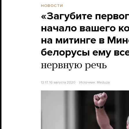
НОВОСТИ
«Загубите первог
начало вашего к
на митинге в Мин
белорусы ему вс
нервную речь
13:17, 16 августа 2020
Источник:
Meduza