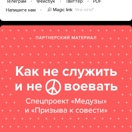
Телеграм
Фейсбук
Твиттер
PDF
Magic link
Что-что?
Напишите нам