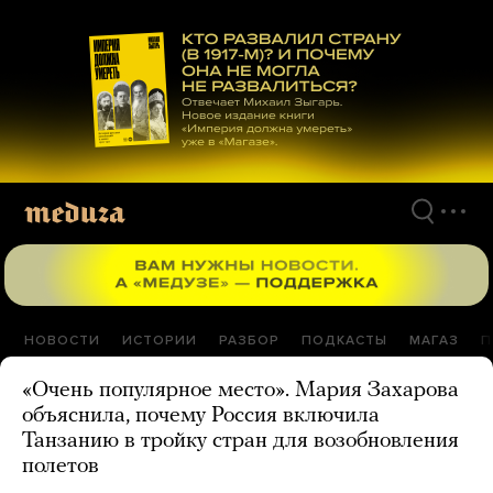
Перейти
к
материалам
НОВОСТИ
ИСТОРИИ
РАЗБОР
ПОДКАСТЫ
МАГАЗ
П
«Очень популярное место». Мария Захарова
объяснила, почему Россия включила
Танзанию в тройку стран для возобновления
полетов