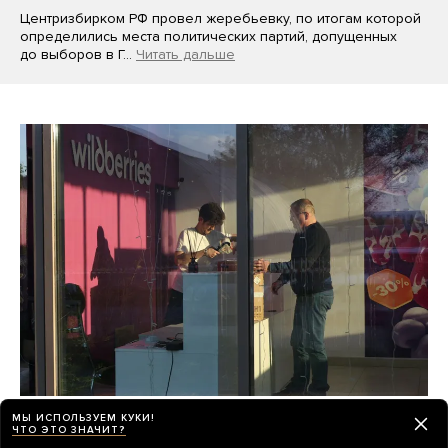
Центризбирком РФ провел жеребьевку, по итогам которой
определились места политических партий, допущенных
до выборов в Г…
Читать дальше
Wildberries потеряла как минимум 100
МЫ ИСПОЛЬЗУЕМ КУКИ!
ЧТО ЭТО ЗНАЧИТ?
миллиардов рублей от атак украинских