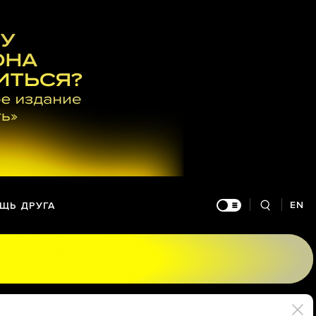
EN
ЩЬ ДРУГА