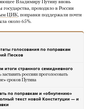
оляющее Владимиру Путину вновь
ы государства, проходило в России
ным ЦИК
, поправки поддержали почти
ыла около 65%.
ьтаты голосования по поправкам
рий Песков
м итоги странного семидневного
 заставить россиян проголосовать
ие» сроков Путина
ать по поправкам и «обнулению»
олный текст новой Конституции — и
авки