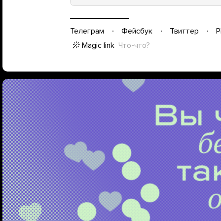
Телеграм
Фейсбук
Твиттер
P
Magic link
Что-что?