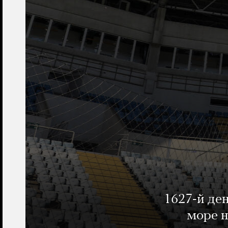
1627-й де
море н