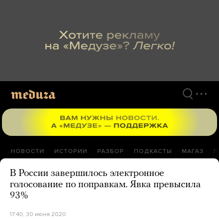
Перейти
к
материалам
НОВОСТИ
ИСТОРИИ
РАЗБОР
ПОДКАСТЫ
МАГАЗ
П
В России завершилось электронное
голосование по поправкам. Явка превысила
93%
17:40, 30 июня 2020