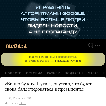
Перейти
к
материалам
НОВОСТИ
ИСТОРИИ
РАЗБОР
ПОДКАСТЫ
МАГАЗ
П
«Видно будет». Путин допустил, что будет
снова баллотироваться в президенты
11:06, 21 июня 2020
Источник:
ТАСС