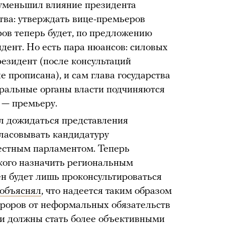
 уменьшил влияние президента
тва: утверждать вице-премьеров
ов теперь будет, по предложению
идент. Но есть пара нюансов: силовых
резидент (после консультаций
 прописана), и сам глава государства
еральные органы власти подчиняются
 — премьеру.
л дожидаться представления
гласовывать кандидатуру
естным парламентом. Теперь
 кого назначить региональным
ен будет лишь проконсультироваться
объяснял
, что надеется таким образом
уроров от неформальных обязательств
ни должны стать более объективными