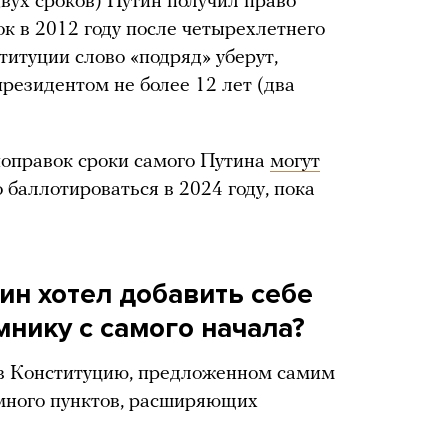
двух сроков) Путин получил право
к в 2012 году после четырехлетнего
титуции слово «подряд» уберут,
резидентом не более 12 лет (два
 поправок сроки самого Путина
могут
о баллотироваться в 2024 году, пока
ин хотел добавить себе
нику с самого начала?
в Конституцию, предложенном самим
много пунктов, расширяющих