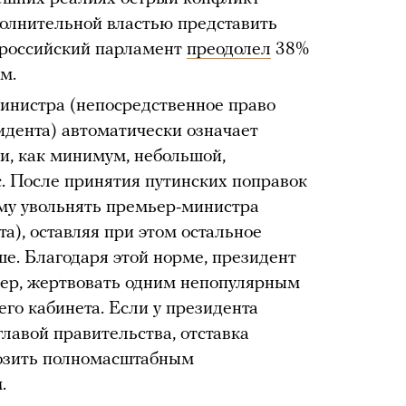
олнительной властью представить
х российский парламент
преодолел
38%
м.
инистра (непосредственное право
зидента) автоматически означает
 и, как минимум, небольшой,
. После принятия путинских поправок
му увольнять премьер-министра
та), оставляя при этом остальное
ше. Благодаря этой норме, президент
мер, жертвовать одним непопулярным
го кабинета. Если у президента
лавой правительства, отставка
розить полномасштабным
.