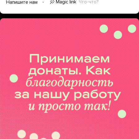
Magic link
Что-что?
Напишите нам