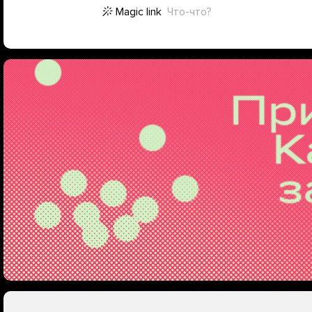
Magic link
Что-что?