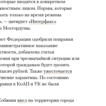
оторые вводятся в конкретном
жностным лицом. Нормы, которые
вать только на время режима
», — цитирует
«Интерфакс»
и Мосгордумы.
овет Федерации одобрили поправки
министративное наказание
стности, добавлена статья
ения при чрезвычайной ситуации или
которой гражданам будет грозить
 тысяч рублей. Также
ужесточается
ушение карантина. По состоянию
оправки в КоАП и УК не были
 Собянин
ввел
на территории города