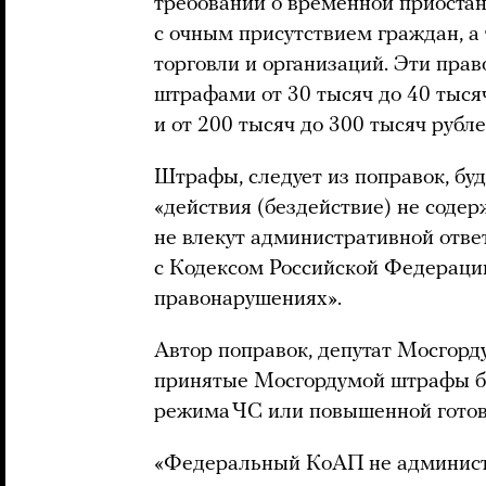
требований о временной приоста
с очным присутствием граждан, а
торговли и организаций. Эти пра
штрафами от 30 тысяч до 40 тыся
и от 200 тысяч до 300 тысяч рубл
Штрафы, следует из поправок, буд
«действия (бездействие) не содер
не влекут административной отве
с Кодексом Российской Федераци
правонарушениях».
Автор поправок, депутат Мосгор
принятые Мосгордумой штрафы бу
режима ЧС или повышенной готовн
«Федеральный КоАП не админист