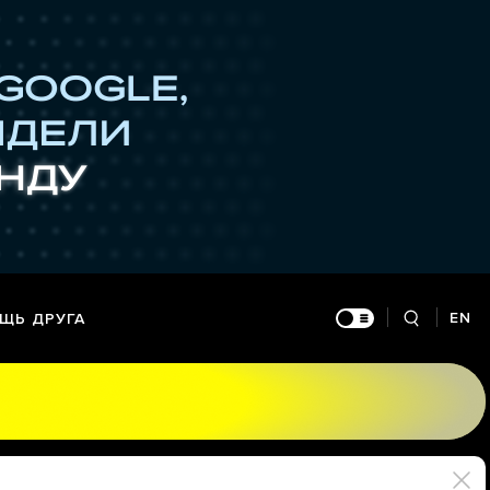
EN
ЩЬ ДРУГА