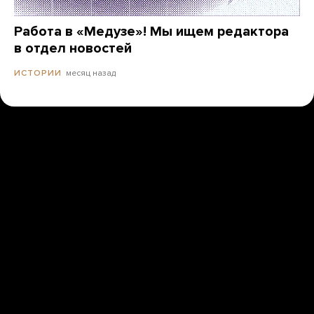
Работа в «Медузе»! Мы ищем редактора
в отдел новостей
месяц назад
ИСТОРИИ