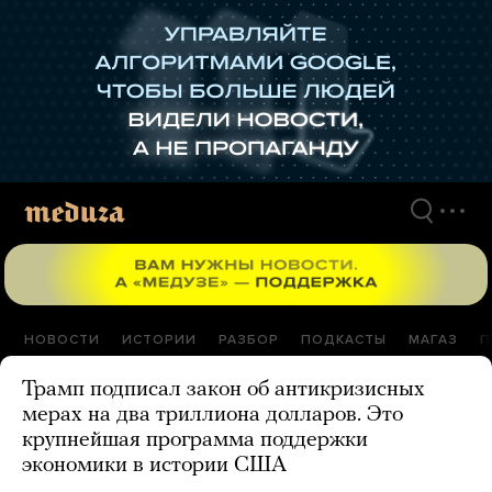
Перейти
к
материалам
НОВОСТИ
ИСТОРИИ
РАЗБОР
ПОДКАСТЫ
МАГАЗ
П
Трамп подписал закон об антикризисных
мерах на два триллиона долларов. Это
крупнейшая программа поддержки
экономики в истории США