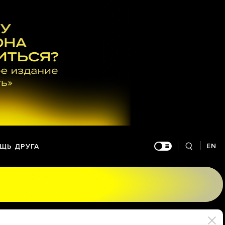
EN
ЩЬ ДРУГА