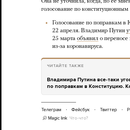
Она не уточнила, когда, по ее мн
голосование по конституционным
Голосование по поправкам в
22 апреля. Владимир Путин
у
25 марта
объявил
о переносе 
из-за коронавируса.
ЧИТАЙТЕ ТАКЖЕ
Владимира Путина все-таки уг
по поправкам в Конституцию. К
Телеграм
Фейсбук
Твиттер
P
Magic link
Что-что?