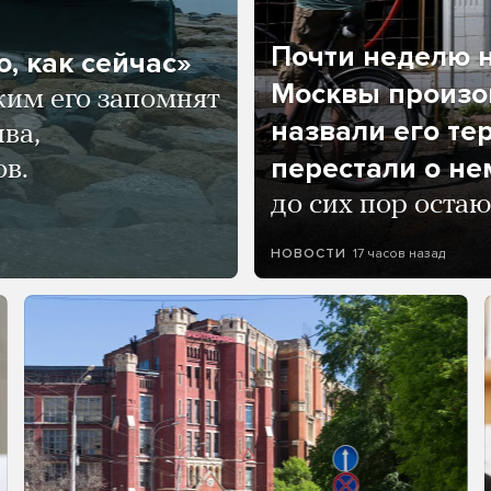
Почти неделю н
, как сейчас»
Москвы произош
ким его запомнят
назвали его те
ва,
перестали о не
ов.
до сих пор остаю
17 часов назад
НОВОСТИ