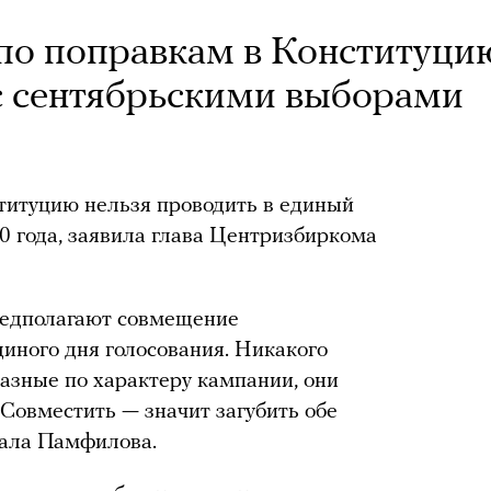
по поправкам в Конституци
с сентябрьскими выборами
титуцию нельзя проводить в единый
0 года, заявила глава Центризбиркома
редполагают совмещение
диного дня голосования. Никакого
азные по характеру кампании, они
Совместить — значит загубить обе
зала Памфилова.