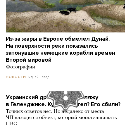
Из-за жары в Европе обмелел Дунай.
На поверхности реки показались
затонувшие немецкие корабли времен
Второй мировой
Фотографии
5 дней назад
НОВОСТИ
Украинский дрон попал по пляжу
в Геленджике. Куда он летел? Его сбили?
Точных ответов нет. Но недалеко от места
ЧП находится объект, который могла защищать
ПВО