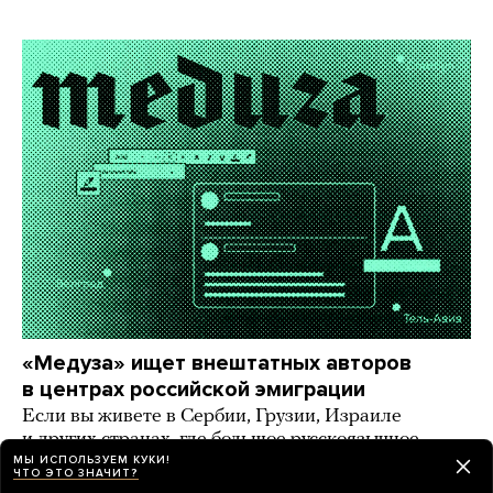
«Медуза» ищет внештатных авторов
в центрах российской эмиграции
Если вы живете в Сербии, Грузии, Израиле
и других странах, где большое русскоязычное
комьюнити, — напишите нам!
МЫ ИСПОЛЬЗУЕМ КУКИ!
ЧТО ЭТО ЗНАЧИТ?