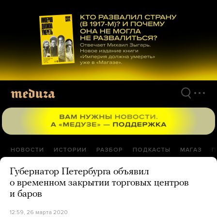
Перейти
к
материалам
НОВОСТИ
ИСТОРИИ
РАЗБОР
ПОДКАСТЫ
МАГАЗ
П
Губернатор Петербурга объявил
о временном закрытии торговых центров
и баров
12:59, 26 марта 2020