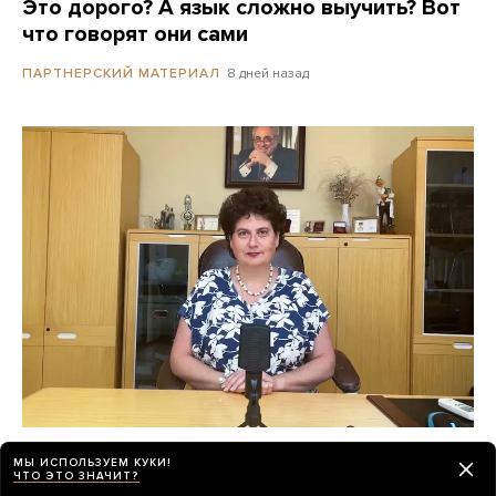
Это дорого? А язык сложно выучить? Вот
что говорят они сами
8 дней назад
ПАРТНЕРСКИЙ МАТЕРИАЛ
«Психиатрия возвращается в темные
МЫ ИСПОЛЬЗУЕМ КУКИ!
времена»
ЧТО ЭТО ЗНАЧИТ?