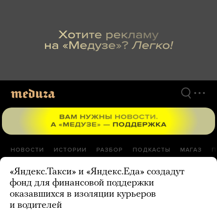
Перейти
к
материалам
НОВОСТИ
ИСТОРИИ
РАЗБОР
ПОДКАСТЫ
МАГАЗ
П
«Яндекс.Такси» и «Яндекс.Еда» создадут
фонд для финансовой поддержки
оказавшихся в изоляции курьеров
и водителей