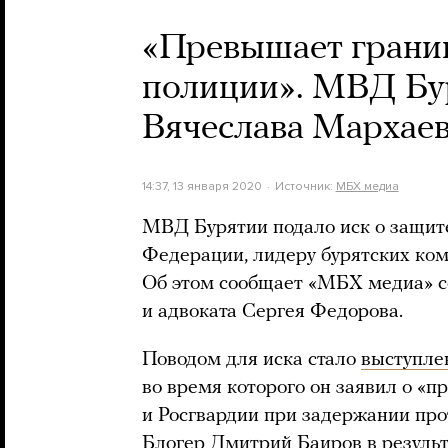
«Превышает грани
полиции». МВД Бур
Вячеслава Мархае
14:37, 13 января 2020
Источник:
МБХ медиа
МВД Бурятии подало иск о защите
Федерации, лидеру бурятских ко
Об этом сообщает «МБХ медиа» со
и адвоката Сергея Федорова.
Поводом для иска стало
выступле
во время которого он заявил о «
и Росгвардии при задержании про
Блогер Дмитрий Баиров в результ