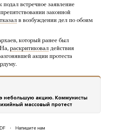
к подал встречное заявление
в препятствовании законной
тказал
в возбуждении дел по обоим
рхаев, который ранее был
ОНа,
раскритиковал
действия
разгонявшей акции протеста
рдуму.
дэ небольшую акцию. Коммунисты
тихийный массовый протест
DF
Напишите нам