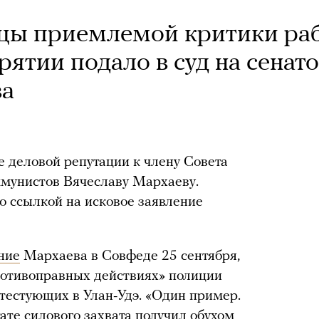
цы приемлемой критики ра
ятии подало в суд на сенат
ва
 деловой репутации к члену Совета
ммунистов Вячеславу Мархаеву.
 ссылкой на исковое заявление
ние
Мархаева в Совфеде 25 сентября,
противоправных действиях» полиции
тестующих в Улан-Удэ. «Один пример.
ате силового захвата получил обухом