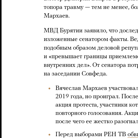
топора травму — тем не менее, бо
Мархаев.
МВД Бурятии заявило, что дослед
изложенные сенатором факты. Вед
подобным образом деловой репу
и «превышает границы приемлемо
внутренних дел». От сенатора по
на заседании Совфеда.
Вячеслав Мархаев участвовал
2019 года, но проиграл. Посл
акция протеста, участники ко
повторного голосования. Акц
после чего ее жестко разогна
Перед выборами РЕН ТВ
обв