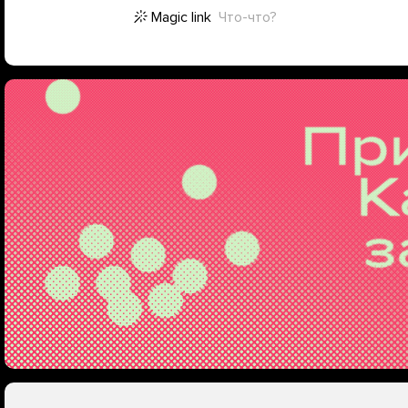
Magic link
Что-что?