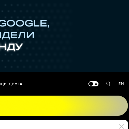
EN
ЩЬ ДРУГА