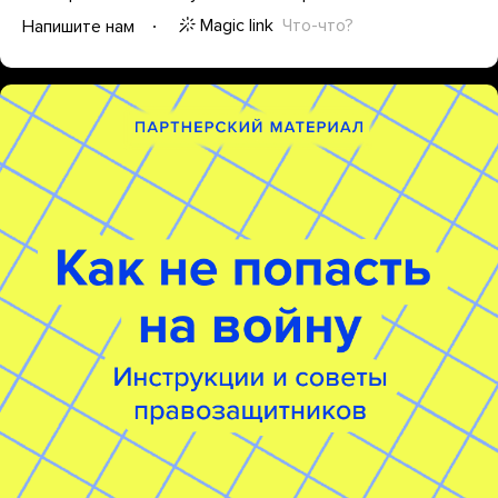
Magic link
Что-что?
Напишите нам