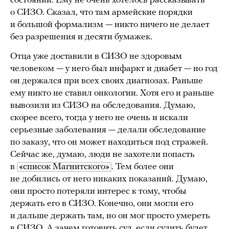
состоянии. Ему не очень хотелось рассказывать
о СИЗО. Сказал, что там армейские порядки
и большой формализм — никто ничего не делает
без разрешения и десяти бумажек.
Отца уже доставили в СИЗО не здоровым
человеком — у него был инфаркт и диабет — но год
он держался при всех своих диагнозах. Раньше
ему никто не ставил онкологии. Хотя его и раньше
вывозили из СИЗО на обследования. Думаю,
скорее всего, тогда у него не очень и искали
серьезные заболевания — делали обследование
по заказу, что он может находиться под стражей.
Сейчас же, думаю, люди не захотели попасть
в
«список Магнитского»
. Тем более они
не добились от него никаких показаний. Думаю,
они просто потеряли интерес к тому, чтобы
держать его в СИЗО. Конечно, они могли его
и дальше держать там, но он мог просто умереть
в СИЗО. А зачем готовить суд, если судить будет