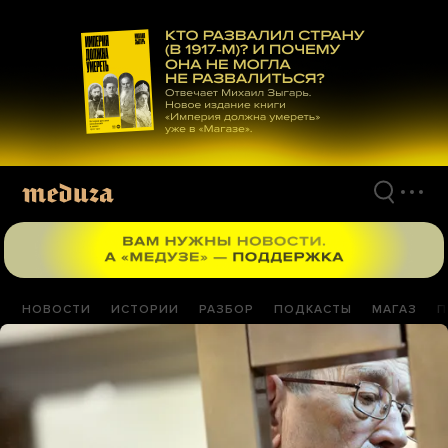
Перейти
к
материалам
НОВОСТИ
ИСТОРИИ
РАЗБОР
ПОДКАСТЫ
МАГАЗ
П