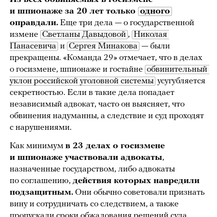
и шпионаже за 20 лет только
одного
оправдали.
Еще три дела — о государственной
измене
Светланы Давыдовой
,
Николая 
Панасевича
и
Сергея Минакова
— были
прекращены. «Команда 29» отмечает, что в делах
о госизмене, шпионаже и гостайне
обвинительный 
уклон российской уголовной системы
усугубляется
секретностью. Если в такие дела попадает
независимый адвокат, часто он выясняет, что
обвинения надуманны, а следствие и суд проходят
с нарушениями.
Как минимум
в 23 делах о госизмене
и шпионаже участвовали адвокаты
,
назначенные государством, либо адвокаты
по соглашению,
действия которых навредили
подзащитным.
Они обычно советовали признать
вину и сотрудничать со следствием, а также
пропускали сроки обжалования решений суда,