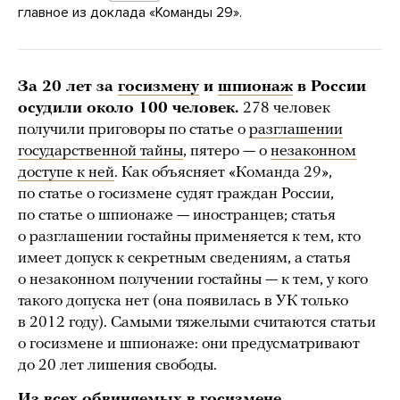
главное из доклада «Команды 29».
За 20 лет за
госизмену
и
шпионаж
в России
осудили около 100 человек.
278 человек
получили приговоры по статье о
разглашении
государственной тайны
, пятеро — о
незаконном
доступе к ней
. Как объясняет «Команда 29»,
по статье о госизмене судят граждан России,
по статье о шпионаже — иностранцев; статья
о разглашении гостайны применяется к тем, кто
имеет допуск к секретным сведениям, а статья
о незаконном получении гостайны — к тем, у кого
такого допуска нет (она появилась в УК только
в 2012 году). Самыми тяжелыми считаются статьи
о госизмене и шпионаже: они предусматривают
до 20 лет лишения свободы.
Из всех обвиняемых в госизмене