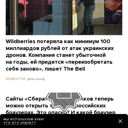
Wildberries потеряла как минимум 100
миллиардов рублей от атак украинских
дронов. Компания станет убыточной
на годы, ей придется «переизобретать
себя заново», пишет The Bell
день назад
НОВОСТИ
Сайты «Сбера» и других банков теперь
можно открыть только в российских
браузерах. Это опасно? И какой браузер
выбрать?
МЫ ИСПОЛЬЗУЕМ КУКИ!
ЧТО ЭТО ЗНАЧИТ?
Короткая инструкция для тех, кто опасается