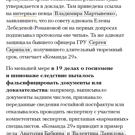
утверждается в докладе. Там приведена ссылка
на
интервью
певца
Владимира Мартыненко
,
заявлявшего, что по совету адвоката Елены
Лебедевой-Романовой он на первых допросах
подписывал протоколы «не читая». Та же адвокат
защищала бывшего офицера ГРУ
Сергея 
Скрипаля
, получившего длительный тюремный
срок, отмечает «Команда 29».
По меньшей мере
в 19 делах о госизмене
и шпионаже следствие пыталось
фальсифицировать документы или
доказательства
: например, выписывало
документы задним числом, признавало
переданные сведения гостайной постфактум или
отказывалось проводить экспертизу с участием
компетентных экспертов, приглашая «карманных»
специалистов. «Команда 29» приводит в пример
дела
Анатолия Бабкина
и
Валентина Данилова
.