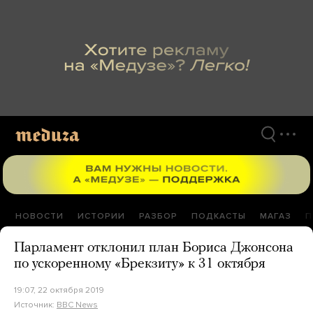
Перейти
к
материалам
НОВОСТИ
ИСТОРИИ
РАЗБОР
ПОДКАСТЫ
МАГАЗ
П
Парламент отклонил план Бориса Джонсона
по ускоренному «Брекзиту» к 31 октября
19:07, 22 октября 2019
Источник:
BBC News